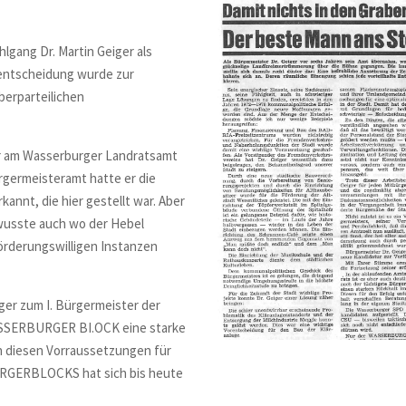
lgang Dr. Martin Geiger als
lentscheidung wurde zur
berparteilichen
ter am Wasserburger Landratsamt
germeisteramt hatte er die
annt, die hier gestellt war. Aber
wusste auch wo der Hebel
förderungswilligen Instanzen
ger zum I. Bürgermeister der
SSERBURGER
BI.OCK eine starke
An diesen Vorraussetzungen für
RGER
BLOCKS
hat sich bis heute