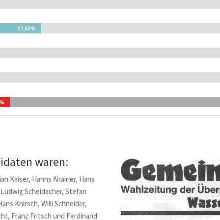
37,63%
37,63%
9%
9%
didaten waren:
tian Kaiser, Hanns Airainer, Hans
r. Ludwig Scheidacher, Stefan
ans Knirsch, Willi Schneider,
echt, Franz Fritsch und Ferdinand