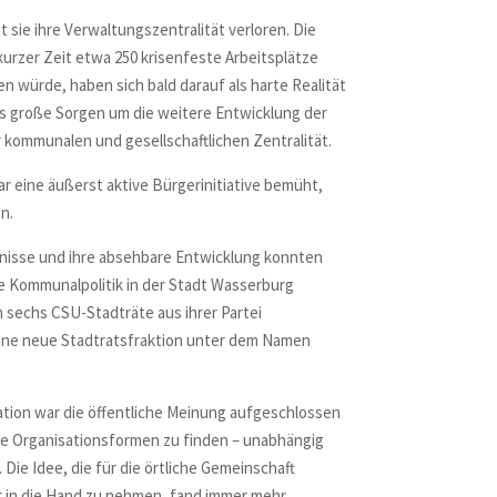
 sie ihre Verwaltungszentralität verloren. Die
urzer Zeit etwa 250 krisenfeste Arbeitsplätze
en würde, haben sich bald darauf als harte Realität
s große Sorgen um die weitere Entwicklung der
r kommunalen und gesellschaftlichen Zentralität.
r eine äußerst aktive Bürgerinitiative bemüht,
n.
tnisse und ihre absehbare Entwicklung konnten
e Kommunalpolitik in der Stadt Wasserburg
en sechs
CSU
-Stadträte aus ihrer Partei
ine neue Stadtratsfraktion unter dem Namen
uation war die öffentliche Meinung aufgeschlossen
ue Organisationsformen zu finden – unabhängig
. Die Idee, die für die örtliche Gemeinschaft
 in die Hand zu nehmen, fand immer mehr