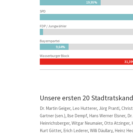
19,95%
19,95%
SPD
FDP / Jungwähler
1,37%
1,37%
Bayernpartei
9,64%
9,64%
Wasserburger Block
31,3
31,3
Unsere ersten 20 Stadtratskan
Dr. Martin Geiger, Leo Hutterer, Jörg Prantl, Chris
Gartner (sen.), llse Dempf, Hans Werner Elsner, D
Heinrichsberger, Witgar Neumaier, Otto Atzinger, H
Kurt Götter, Erich Lederer, Willi Däullary, Heinz H