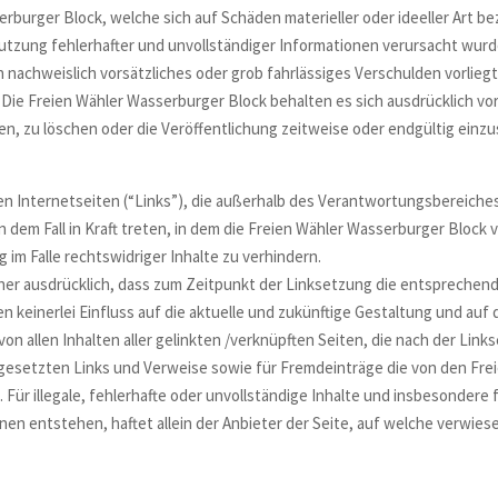
burger Block, welche sich auf Schäden materieller oder ideeller Art b
utzung fehlerhafter und unvollständiger Informationen verursacht wurd
 nachweislich vorsätzliches oder grob fahrlässiges Verschulden vorliegt
. Die Freien Wähler Wasserburger Block behalten es sich ausdrücklich v
, zu löschen oder die Veröffentlichung zeitweise oder endgültig einzus
en Internetseiten (“Links”), die außerhalb des Verantwortungsbereiches
n dem Fall in Kraft treten, in dem die Freien Wähler Wasserburger Block
im Falle rechtswidriger Inhalte zu verhindern.
er ausdrücklich, dass zum Zeitpunkt der Linksetzung die entsprechenden
 keinerlei Einfluss auf die aktuelle und zukünftige Gestaltung und auf d
 von allen Inhalten aller gelinkten /verknüpften Seiten, die nach der Lin
 gesetzten Links und Verweise sowie für Fremdeinträge die von den Fr
 Für illegale, fehlerhafte oder unvollständige Inhalte und insbesondere
n entstehen, haftet allein der Anbieter der Seite, auf welche verwiesen