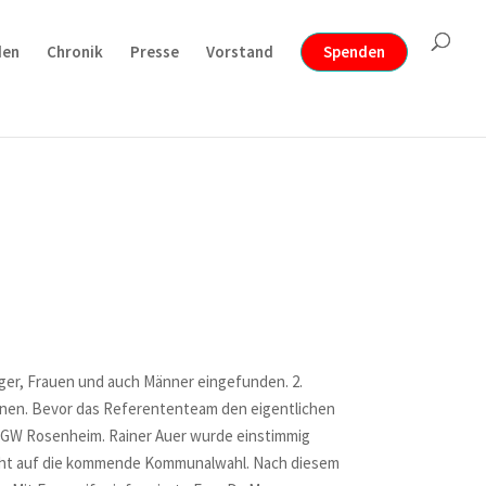
den
Chronik
Presse
Vorstand
Spenden
ger, Frauen und auch Männer eingefunden. 2.
innen. Bevor das Referententeam den eigentlichen
 ÜGW Rosenheim. Rainer Auer wurde einstimmig
rsicht auf die kommende Kommunalwahl. Nach diesem