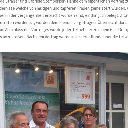
de Straßer und Gabriele Stemberger- Hanke dem eigentlichen Vortrag zu.
dernisse welche von mutigen und tapferen Frauen gemeistert wurden. 
 in der Vergangenheit erbracht worden sind, eindringlich belegt. Zitate
treten worden ist, wurden dem Plenum vorgetragen. Überrascht durch 
um Abschluss des Vortrages wurde jeder Teilnehmer zu einem Glas Orang
s anzustoßen. Nach dem Vortrag wurde in lockerer Runde über die teil