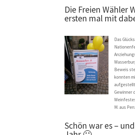
Die Freien Wähler
ersten mal mit dabe
Das Glücks
Nationenfe
Anziehungs
Wasserburg
Beweis ste
konnten mi
aufgestell
Gewinner d
Weinfestes
M. aus Pen
Schön war es – und
Jahr 🙂