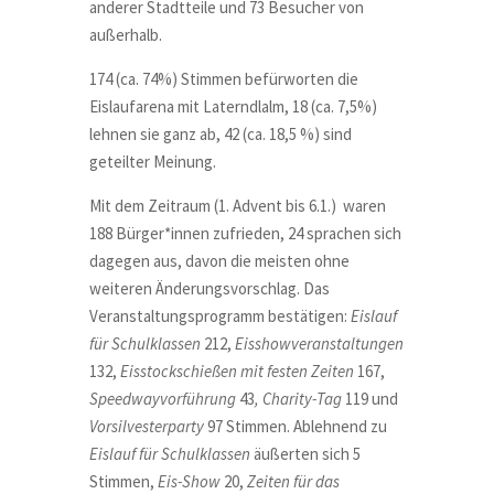
anderer Stadtteile und 73 Besucher von
außerhalb.
174 (ca. 74%) Stimmen befürworten die
Eislaufarena mit Laterndlalm, 18 (ca. 7,5%)
lehnen sie ganz ab, 42 (ca. 18,5 %) sind
geteilter Meinung.
Mit dem Zeitraum (1. Advent bis 6.1.)
waren
188 Bürger*innen zufrieden, 24 sprachen sich
dagegen aus, davon die meisten ohne
weiteren Änderungsvorschlag. Das
Veranstaltungsprogramm bestätigen:
Eislauf
für Schulklassen
212,
Eisshowveranstaltungen
132,
Eisstockschießen mit festen Zeiten
167,
Speedwayvorführung
43
, Charity-Tag
119 und
Vorsilvesterparty
97 Stimmen. Ablehnend zu
Eislauf für Schulklassen
äußerten sich 5
Stimmen,
Eis-Show
20,
Zeiten für das