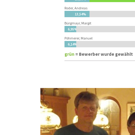
Roder, Andreas
13,54%
13,54%
Bürgmayr, Margit
6,95%
6,95%
Pöhmerer, Manuel
6,14%
6,14%
grün
= Bewerber wurde gewählt