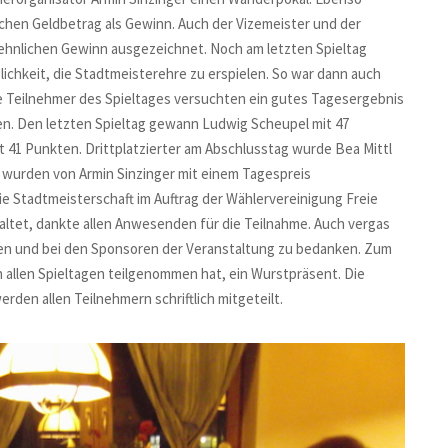
lichen Geldbetrag als Gewinn. Auch der Vizemeister und der
sehnlichen Gewinn ausgezeichnet. Noch am letzten Spieltag
lichkeit, die Stadtmeisterehre zu erspielen. So war dann auch
lle Teilnehmer des Spieltages versuchten ein gutes Tagesergebnis
en. Den letzten Spieltag gewann Ludwig Scheupel mit 47
 41 Punkten. Drittplatzierter am Abschlusstag wurde Bea Mittl
 wurden von Armin Sinzinger mit einem Tagespreis
ie Stadtmeisterschaft im Auftrag der Wählervereinigung Freie
altet, dankte allen Anwesenden für die Teilnahme. Auch vergas
irten und bei den Sponsoren der Veranstaltung zu bedanken. Zum
n allen Spieltagen teilgenommen hat, ein Wurstpräsent. Die
erden allen Teilnehmern schriftlich mitgeteilt.