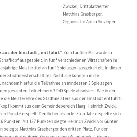
Zwickel, Drittplatzierter
Matthias Grasberger,
Organisator Armin Sinzinger
 aus der Innstadt „entführt“
Zum fünften Mal wurde in
 Schafkopf ausgespielt. In fünf verschiedenen Wirtschaften im
jährige Meistertitel an fünf Spieltagen ausgekartelt. In dieser
er Stadtmeisterschaft teil. Nicht alle konnten in die
nachdem hierfür die Teilnahme an mindesten 3 Spieltagen
en gesamten Teilnehmern 3.940 Spiele absolviert. Wie in der
rde die Meisterehre des Stadtmeisters aus der Innstadt entführt.
afkopf kommt aus dem Gemeindebereich Haag. Heinrich Zwickl
n Punkte erspielt. Deutlicher als im letzten Jahr erspielte sich
16 Punkten. Mit 137 Punkten siegte Heinrich Zwickl vor Günter
n belegte Matthias Grasberger den dritten Platz. Für den
nierorganisator Armin Sinzinger einen Wanderpokal. Ebenso