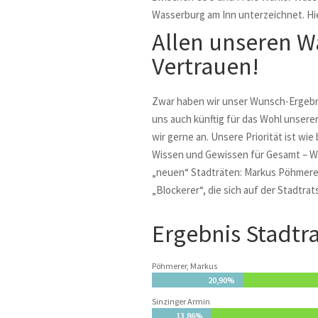
Wasserburg am Inn unterzeichnet. Hi
Allen unseren Wä
Vertrauen!
Zwar haben wir unser Wunsch-Ergebnis
uns auch künftig für das Wohl unser
wir gerne an. Unsere Priorität ist wi
Wissen und Gewissen für Gesamt – Was
„neuen“ Stadträten: Markus Pöhmerer 
„Blockerer“, die sich auf der Stadtrat
Ergebnis Stadtr
Pöhmerer, Markus
20,90%
20,90%
Sinzinger Armin
13,86%
13,86%