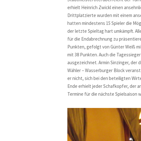
erhielt Heinrich Zwickl einen ansehn
Drittplatzierte wurden mit einem an
hatten mindestens 15 Spieler die Mög
der letzte Spieltag hart umkämpft. A
für die Endabrechnung zu präsentier
Punkten, gefolgt von Günter Weiß mit
mit 38 Punkten. Auch die Tagessieger
ausgezeichnet. Armin Sinzinger, der d
Wähler – Wasserburger Block veranst
er nicht, sich bei den beteiligten W
Ende erhielt jeder Schafkopfer, der a
Termine für die nächste Spielsaison w