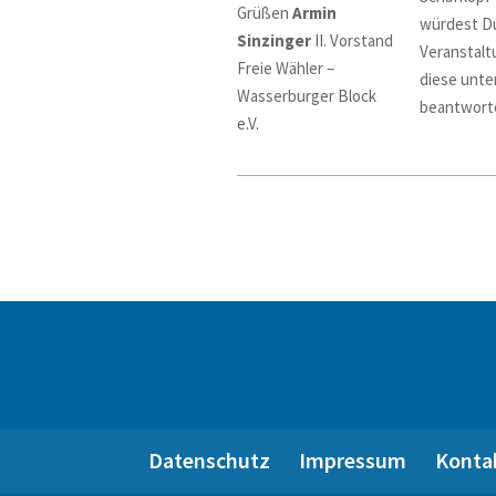
Grüßen
Armin
würdest Du
Sinzinger
II. Vorstand
Veranstaltu
Freie Wähler –
diese unte
Wasserburger Block
beantwort
e.V.
Datenschutz
Impressum
Konta