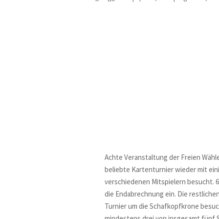
Achte Veranstaltung der Freien Wähl
beliebte Kartenturnier wieder mit ei
verschiedenen Mitspielern besucht. 6
die Endabrechnung ein. Die restliche
Turnier um die Schafkopfkrone besuc
mindestens drei von insgesamt fünf S