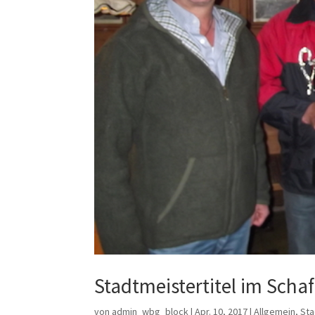
Stadtmeistertitel im Scha
von
admin_wbg_block
|
Apr. 10, 2017
|
Allgemein
,
Sta