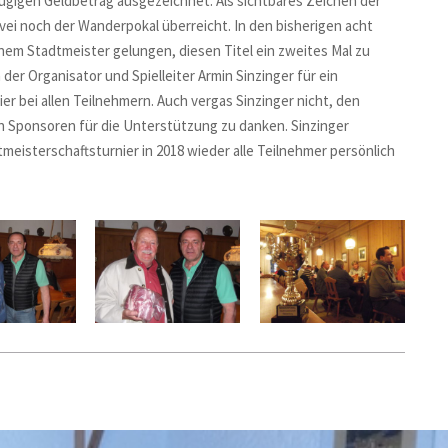
ügigen Geldbetrag ausgezeichnet. Als sichtbares Zeichen der
ei noch der Wanderpokal überreicht. In den bisherigen acht
nem Stadtmeister gelungen, diesen Titel ein zweites Mal zu
der Organisator und Spielleiter Armin Sinzinger für ein
er bei allen Teilnehmern. Auch vergas Sinzinger nicht, den
n Sponsoren für die Unterstützung zu danken. Sinzinger
meisterschaftsturnier in 2018 wieder alle Teilnehmer persönlich