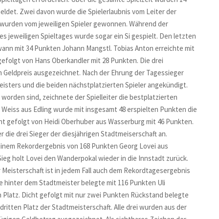
meldet. Zwei davon wurde die Spielerlaubnis vom Leiter der
n wurden vom jeweiligen Spieler gewonnen. Während der
s jeweiligen Spieltages wurde sogar ein Si gespielt. Den letzten
wann mit 34 Punkten Johann Mangstl. Tobias Anton erreichte mit
gefolgt von Hans Oberkandler mit 28 Punkten. Die drei
m Geldpreis ausgezeichnet. Nach der Ehrung der Tagessieger
sters und die beiden nächstplatzierten Spieler angekündigt.
orden sind, zeichnete der Spielleiter die bestplatzierten
 Weiss aus Edling wurde mit insgesamt 48 erspielten Punkten die
t gefolgt von Heidi Oberhuber aus Wasserburg mit 46 Punkten.
r die drei Sieger der diesjährigen Stadtmeiserschaft an.
 einem Rekordergebnis von 168 Punkten Georg Lovei aus
eg holt Lovei den Wanderpokal wieder in die Innstadt zurück.
Meisterschaft ist in jedem Fall auch dem Rekordtagesergebnis
e hinter dem Stadtmeister belegte mit 116 Punkten Uli
Platz. Dicht gefolgt mit nur zwei Punkten Rückstand belegte
ritten Platz der Stadtmeisterschaft. Alle drei wurden aus der