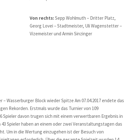
Von rechts:
Sepp Wohlmuth – Dritter Platz,
Georg Lovei – Stadtmeister, Uli Wagenstetter –
Vizemeister und Armin Sinzinger
er – Wasserburger Block wieder Spitze Am 07.04.2017 endete das
nigen Rekorden. Erstmals wurde das Turnier von 109
6 Spieler davon trugen sich mit einem verwertbaren Ergebnis in
n 43 Spieler haben an einem oder zwei Veranstaltungstagen das
ht. Um in die Wertung einzugehen ist der Besuch von
pieltagen erforderlich. Über die gesamte Spielzeit wurden 14